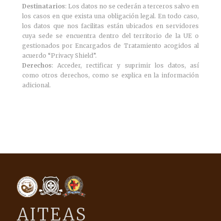
Destinatarios
: Los datos no se cederán a terceros salvo en
los casos en que exista una obligación legal. En todo caso,
los datos que nos facilitas están ubicados en servidores
cuya sede se encuentra dentro del territorio de la UE o
gestionados por Encargados de Tratamiento acogidos al
acuerdo “Privacy Shield”.
Derechos
: Acceder, rectificar y suprimir los datos, así
como otros derechos, como se explica en la información
adicional.
AITEAS