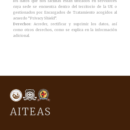
los datos que nos facilitas están ubicados en servidores
cuya sede se encuentra dentro del territorio de la UE o
gestionados por Encargados de Tratamiento acogidos al
acuerdo “Privacy Shield”.
Derechos
: Acceder, rectificar y suprimir los datos, así
como otros derechos, como se explica en la información
adicional.
AITEAS