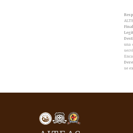
Resp
ALT
Fina
Legi
Dest
una 
serv
Enca
Dere
se ex