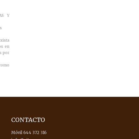
AS Y
as
xista
os en
s por
 como
CONTACTO
Móvil 644 372 316