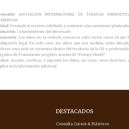
onsable
: ASOCIACION INTERNACIONAL DE TERAPIAS ENERGETIC
ERNATIVAS
lidad
: Prestarle el servicio solicitado y contestar a las cuestiones plantead
timación
: Consentimiento del interesado
inatarios
: Los datos no se cederán a terceros salvo en los casos en que e
obligación legal. En todo caso, los datos que nos facilitas están ubicad
idores cuya sede se encuentra dentro del territorio de la UE o gestionado
rgados de Tratamiento acogidos al acuerdo “Privacy Shield”.
chos
: Acceder, rectificar y suprimir los datos, así como otros derechos,
plica en la información adicional.
DESTACADOS
Consulta Cursos & Másteres