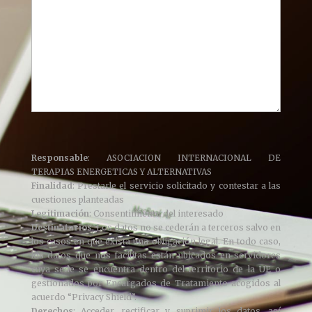
Responsable
: ASOCIACION INTERNACIONAL DE
TERAPIAS ENERGETICAS Y ALTERNATIVAS
Finalidad
: Prestarle el servicio solicitado y contestar a las
cuestiones planteadas
Legitimación
: Consentimiento del interesado
Destinatarios
: Los datos no se cederán a terceros salvo en
los casos en que exista una obligación legal. En todo caso,
los datos que nos facilitas están ubicados en servidores
cuya sede se encuentra dentro del territorio de la UE o
gestionados por Encargados de Tratamiento acogidos al
acuerdo “Privacy Shield”.
Derechos
: Acceder, rectificar y suprimir los datos, así