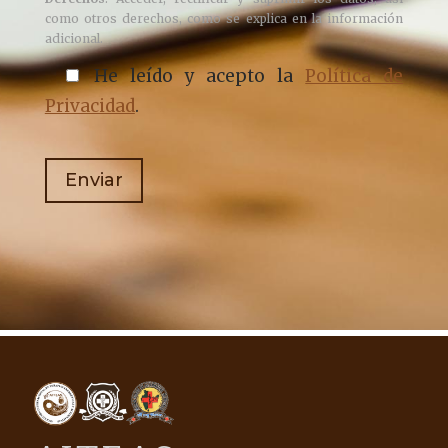
como otros derechos, como se explica en la información
adicional.
He leído y acepto la
Política de
Privacidad
.