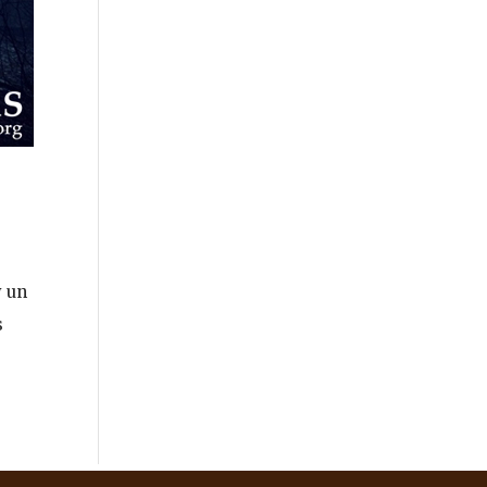
y un
s